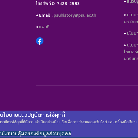
♦️
แนวปฏิ
โทรศัพท์ 0-7428-2993
♦️
นโยบา
♦️ Email :
psuhistory@psu.ac.th
มหาวิท
♦️
แผนที่
♦️
นโยบาย
♦️
นโยบา
ไซเบอร
นครินท
นโยบายแนวปฎิบัติการใช้คุกกี้
เรามีการใช้คุกกี้ที่มีความจำเป็นอย่างยิ่ง หรือเพื่อการทำงานของเว็บไซต์ และเครื่องมืออื่
นโยบายคุ้มครองข้อมูลส่วนบุคคล