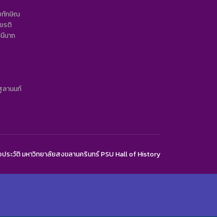
ยทักษิณ
ยรติ
ินีนาถ
ูลานนท์
ระวัติ มหาวิทยาลัยสงขลานครินทร์ PSU Hall of History