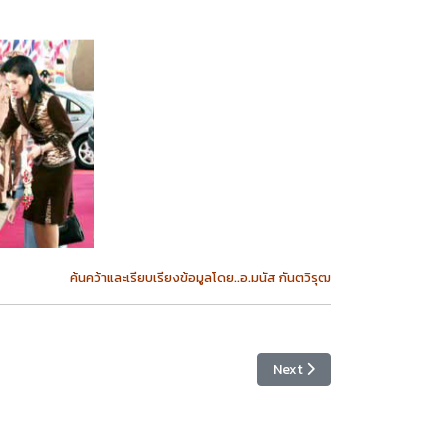
ค้นคว้าและเรียบเรียงข้อมูลโดย..อ.มนัส กันตวิรุฒ
Next article: k0666
Next