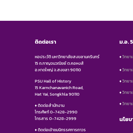
ติดต่อเรา
ม.อ. 
หอประวัติ มหาวิทยาลัยสงขลานครินทร์
♦️
วิทยา
15 ถ.กาญจนวณิชย์ ต.คอหงส์
อ.หาดใหญ่ จ.สงขลา 90110
♦️
วิทยา
PSU Hall of History
♦️
วิทยาเ
15 Karnchanavanich Road,
♦️
วิทยา
Hat Yai, Songkhla 90110
♦️
วิทยา
♦️ ติดต่อสำนักงาน
โทรศัพท์ 0-7428-2990
นโยบา
โทรสาร 0-7428-2999
♦️ ติดต่อเข้าชมนิทรรศการถาวร