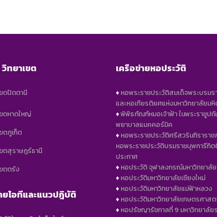
5 วิทยาเขต
เครือข่ายหอประวัติ
เขตปัตตานี
♦️
หอพระราชประวัติสมเด็จพระบรมร
และหอเกียรติยศแห่งมหาวิทยาลัยมห
เขตหาดใหญ่
♦️
พิพิธภัณฑ์หมอเจ้าฟ้า ในพระราชูปถั
พยาบาลแมคคอร์มิค
ขตภูเก็ต
♦️
หอพระราชประวัติศรีสวรินทิราราชภ
หอพระราชประวัติบรมราชบุพการีกิตต
เขตสุราษฎร์ธานี
ประกาศ
♦️
หอประวัติ จุฬาลงกรณ์มหาวิทยาลัย
เขตตรัง
♦️
หอประวัติมหาวิทยาลัยเชียงใหม่
♦️
หอประวัติมหาวิทยาลัยแม่ฟ้าหลวง
ยไอทีและแนวปฎิบัติ
♦️
หอประวัติมหาวิทยาลัยเกษตรศาสตร
♦️
หอปรัชญารัชกาลที่ 9 มหาวิทยาลัย