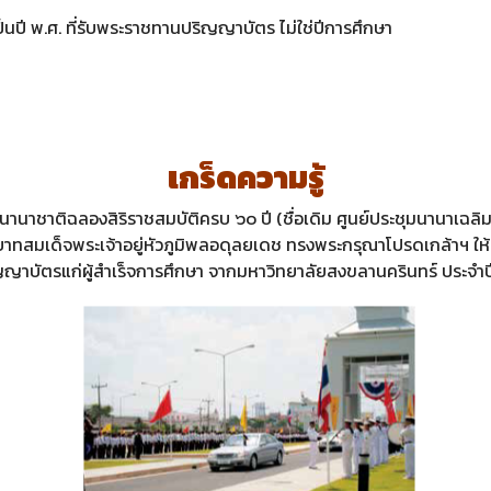
็นปี พ.ศ. ที่รับพระราชทานปริญญาบัตร ไม่ใช่ปีการศึกษา
เกร็ดความรู้
านาชาติฉลองสิริราชสมบัติครบ ๖๐ ปี (ชื่อเดิม ศูนย์ประชุมนานาเฉล
ระบาทสมเด็จพระเจ้าอยู่หัวภูมิพลอดุลยเดช ทรงพระกรุณาโปรดเกล้าฯ ให
ญาบัตรแก่ผู้สำเร็จการศึกษา จากมหาวิทยาลัยสงขลานครินทร์ ประจำ