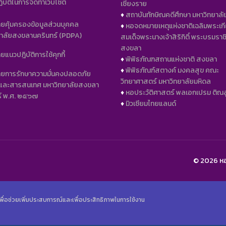
บัติในการจัดทำเว็บไซต์
เชียงราย
♦️
สถาบันทักษิณคดีศึกษา มหาวิทยาลั
ยคุ้มครองข้อมูลส่วนบุคคล
♦️
หอจดหมายเหตุแห่งชาติเฉลิมพระเกี
ยาลัยสงขลานครินทร์ (PDPA)
สมเด็จพระนางเจ้าสิริกิติ์ พระบรมราช
สงขลา
แนวปฎิบัติการใช้คุกกี้
♦️
พิพิธภัณฑสถานแห่งชาติ สงขลา
♦️
พิพิธภัณฑ์สตางค์ มงคลสุข คณะ
ยการรักษาความมั่นคงปลอดภัย
วิทยาศาสตร์ มหาวิทยาลัยมหิดล
์และสารสนเทศ มหาวิทยาลัยสงขลา
♦️
หอประวัติศาสตร์ พลเอกเปรม ติณส
ร์ พ.ศ. ๒๕๖๗
♦️
มิวเซียมไทยแลนด์
© 2026 หอป
นๆ เพื่อช่วยเพิ่มประสบการณ์และเพื่อประสิทธิภาพในการใช้งาน